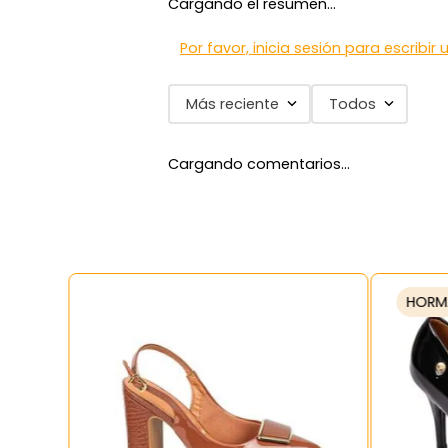
Cargando el resumen…
7
.
blancos
8
.
beige
Por favor, inicia sesión para escribir
9
.
zapatos
Más reciente
Todos
10
.
zapatillas mujer
Cargando comentarios…
HORM