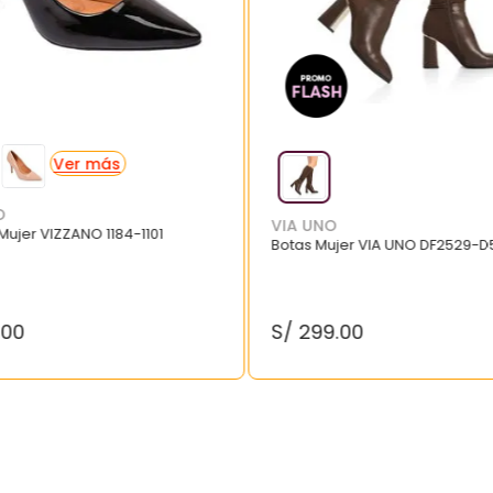
O
VIA UNO
 Mujer VIZZANO 1184-1101
Botas Mujer VIA UNO DF2529-D
.
00
S/
299
.
00