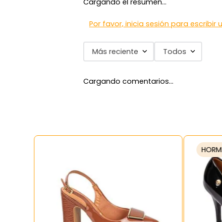
Cargando el resumen…
7
.
via uno
8
.
balerinas
Por favor, inicia sesión para escribir
9
.
zapatillas urbanas
Más reciente
Todos
10
.
zapatilla mujer
Cargando comentarios…
HORM