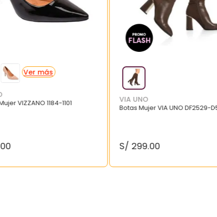
O
VIA UNO
 Mujer VIZZANO 1184-1101
Botas Mujer VIA UNO DF2529-D
.
00
S/
299
.
00