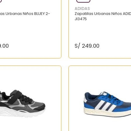
ADIDAS
las Urbanas Niños BLUEY 2-
Zapatillas Urbanas Niños ADI
JI3475
9
.
00
S/
249
.
00