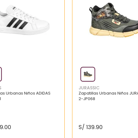
S
JURASSIC
llas Urbanas Niños ADIDAS
Zapatillas Urbanas Niños JUR
1
2-JP068
9
.
00
S/
139
.
90