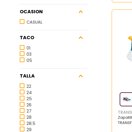
OCASION
CASUAL
TACO
01
03
05
TALLA
22
24
25
26
27
TRANS
28
Zapatil
TRANSF
28.5
29