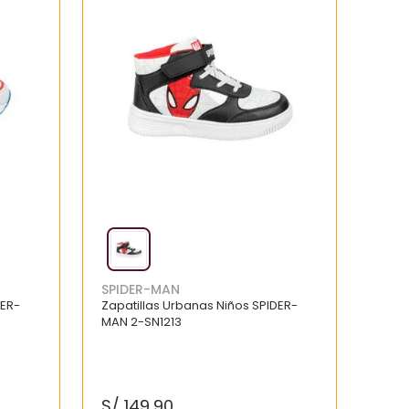
SPIDER-MAN
DER-
Zapatillas Urbanas Niños SPIDER-
MAN 2-SN1213
S/
149
.
90