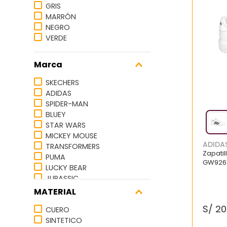
7
.
zapatillas mujer
GRIS
MARRÓN
8
.
zapato negro mujer
NEGRO
VERDE
9
.
zapatos mujer
10
.
ballerinas
Marca
SKECHERS
ADIDAS
SPIDER-MAN
BLUEY
STAR WARS
MICKEY MOUSE
ADIDA
TRANSFORMERS
Zapati
PUMA
GW926
LUCKY BEAR
JURASSIC
MATERIAL
S/
20
CUERO
SINTETICO