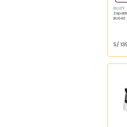
BLUEY
Zapatil
BU040
S/
13