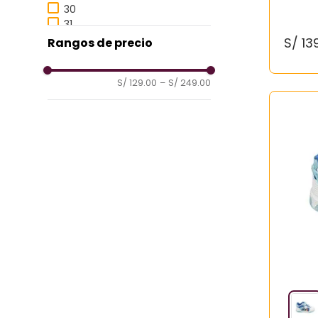
30
31
S/
13
Rangos de precio
S/ 129.00
–
S/ 249.00