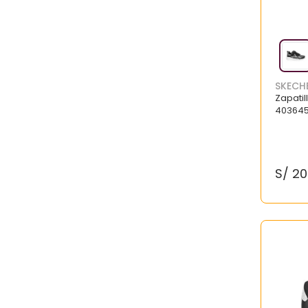
SKECH
Zapati
403645
S/
20