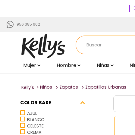
956 385 602
Buscar
Mujer
Hombre
Niñas
Ni
TÉRMINOS MÁS BUSCADOS
1
.
zapatillas
2
.
via uno
Niños
Zapatos
Zapatillas Urbanas
3
.
sandalias
COLOR BASE
4
.
blancos
AZUL
5
.
time chopper
BLANCO
CELESTE
6
.
beige
CREMA