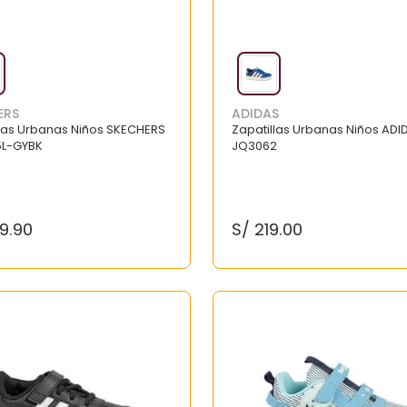
ERS
ADIDAS
llas Urbanas Niños SKECHERS
Zapatillas Urbanas Niños ADI
L-GYBK
JQ3062
9
.
90
S/
219
.
00