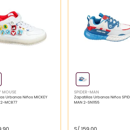
Y MOUSE
SPIDER-MAN
las Urbanas Niños MICKEY
Zapatillas Urbanas Niños SPI
 2-MC877
MAN 2-SN1155
9
.
90
S/
159
.
00