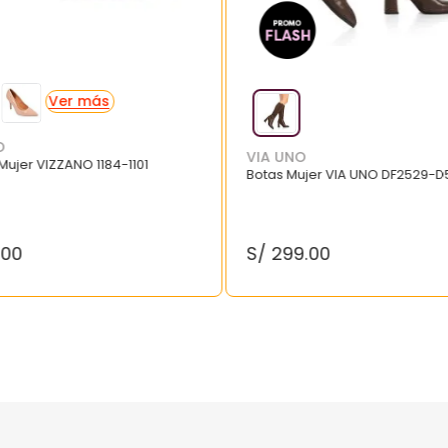
O
VIA UNO
 Mujer VIZZANO 1184-1101
Botas Mujer VIA UNO DF2529-D
.
00
S/
299
.
00