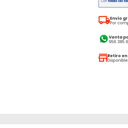
Envío gr
Por comp
Venta p
956 385 
Retiro en
Disponibl