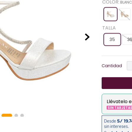
COLOR
:
BLAN
TALLA
35
3
Cantidad
Llévatelo 
SIN TARJETA