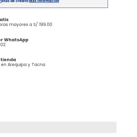
atis
ras mayores a S/ 199.00
or WhatsApp
602
 tienda
e en Arequipa y Tacna