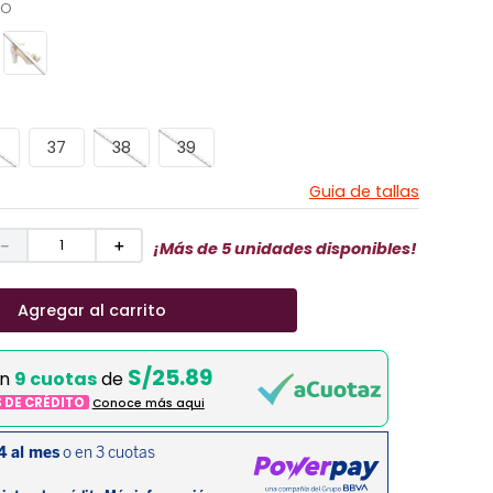
CO
6
37
38
39
Guia de tallas
－
＋
¡Más de 5 unidades disponibles!
Agregar al carrito
S/25.89
en
9 cuotas
de
S DE CRÉDITO
Conoce más aqui