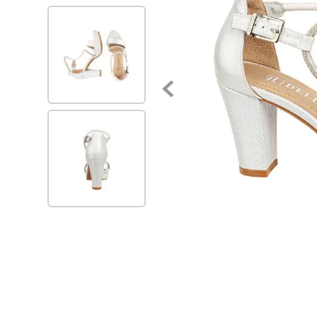
7
.
zapatillas mujer
8
.
zapato negro mujer
9
.
zapatos mujer
10
.
ballerinas