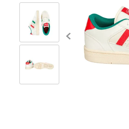
7
.
zapatillas mujer
8
.
zapato negro mujer
9
.
zapatos mujer
10
.
ballerinas