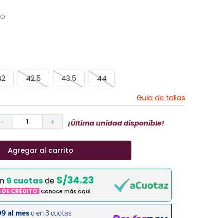
CO
42
42.5
43.5
44
Guia de tallas
－
＋
¡Última unidad disponible!
Agregar al carrito
S/34.23
en
9 cuotas
de
S DE CRÉDITO
Conoce más aqui