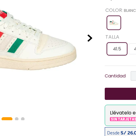
COLOR
:
BLAN
TALLA
41.5
Cantidad
Llévatelo 
SIN TARJETA