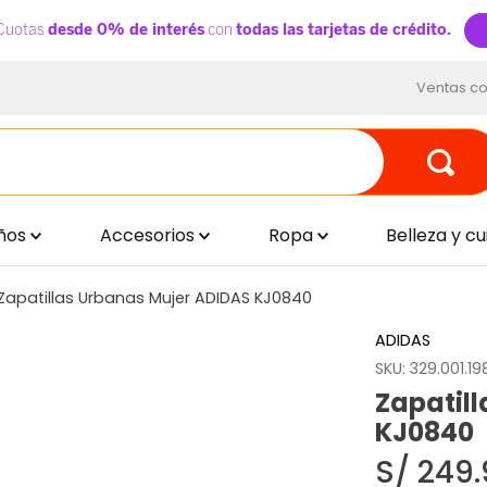
Ventas co
ños
Accesorios
Ropa
Belleza y c
Zapatillas Urbanas Mujer ADIDAS KJ0840
ADIDAS
SKU
:
329.001.19
Zapatil
KJ0840
S/
249
.