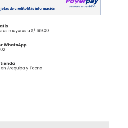
atis
ras mayores a S/ 199.00
or WhatsApp
602
 tienda
e en Arequipa y Tacna