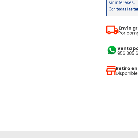
Envío gr
Por comp
Venta p
956 385 
Retiro en
Disponibl