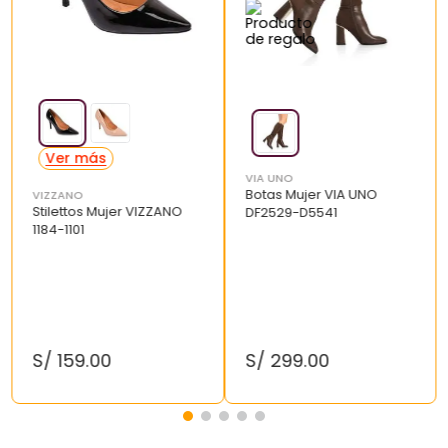
VIA UNO
Botas Mujer VIA UNO
VIZZANO
Stilettos Mujer VIZZANO
DF2529-D5541
1184-1101
S/
159
.
00
S/
299
.
00