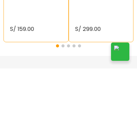
S/
159
.
00
S/
299
.
00
¡Suscríbete!
Suscribirse
Doy mi autorización a Kelly’s de enviarme publicidad a
mi correo y acepto las
Políticas de Privacidad
.