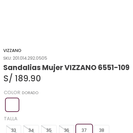
VIZZANO
SKU
:
201.014.292.0505
Sandalias Mujer VIZZANO 6551-109
S/
189
.
90
COLOR
:
DORADO
TALLA
33
34
35
36
37
38