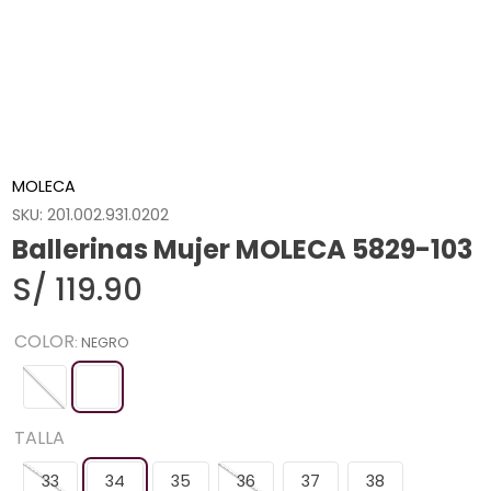
MOLECA
SKU
:
201.002.931.0202
Ballerinas Mujer MOLECA 5829-103
S/
119
.
90
COLOR
:
NEGRO
TALLA
33
34
35
36
37
38