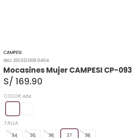
CAMPESI
SKU
:
201.021.006.0404
Mocasines Mujer CAMPESI CP-093
S/
169
.
90
COLOR
:
AZUL
TALLA
34
35
36
37
38