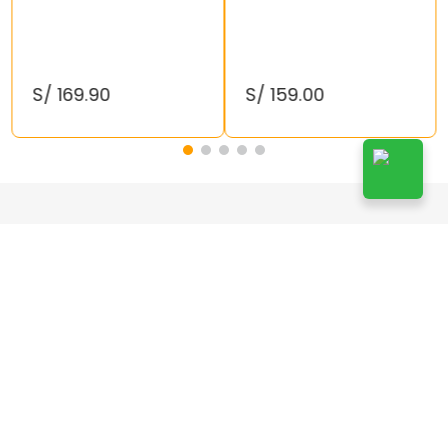
S/
169
.
90
S/
159
.
00
¡Suscríbete!
Suscribirse
Doy mi autorización a Kelly’s de enviarme publicidad a
mi correo y acepto las
Políticas de Privacidad
.