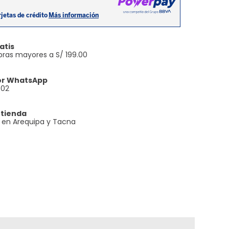
atis
ras mayores a S/ 199.00
or WhatsApp
602
 tienda
e en Arequipa y Tacna