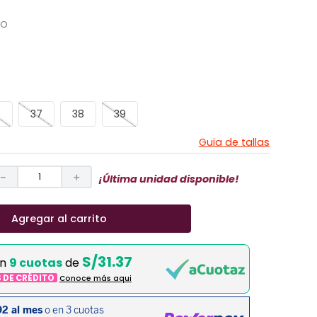
CO
6
37
38
39
Guia de tallas
－
＋
¡Última unidad disponible!
Agregar al carrito
S/31.37
en
9 cuotas
de
S DE CRÉDITO
Conoce más aqui