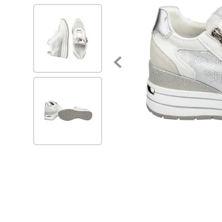
7
.
via uno
8
.
balerinas
9
.
zapatillas urbanas
10
.
zapatilla mujer