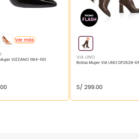
O
VIA UNO
 Mujer VIZZANO 1184-1101
Botas Mujer VIA UNO DF2529-D
.
00
S/
299
.
00