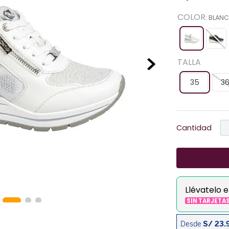
COLOR
:
BLAN
TALLA
35
3
Cantidad
Llévatelo 
SIN TARJETA