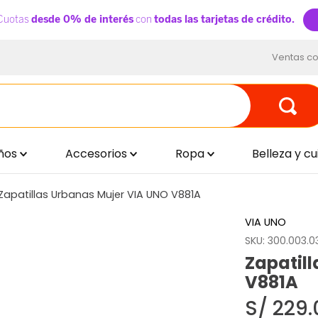
Ventas co
ños
Accesorios
Ropa
Belleza y c
Zapatillas Urbanas Mujer VIA UNO V881A
VIA UNO
SKU
:
300.003.03
Zapatil
V881A
S/
229
.