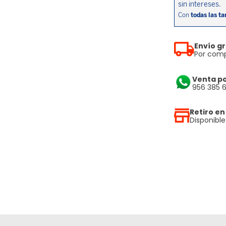
Envío gr
Por comp
Venta p
956 385 
Retiro en
Disponibl