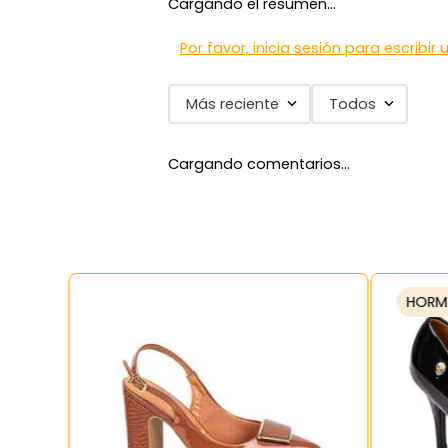
Cargando el resumen…
7
.
blancos
8
.
beige
Por favor, inicia sesión para escribir
9
.
zapatos
Más reciente
Todos
10
.
zapatillas mujer
Cargando comentarios…
HORM