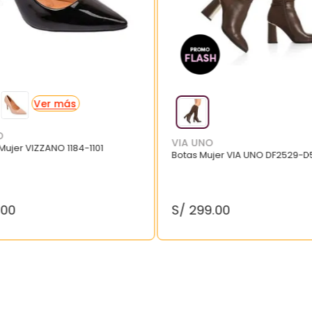
O
VIA UNO
 Mujer VIZZANO 1184-1101
Botas Mujer VIA UNO DF2529-D
.
00
S/
299
.
00