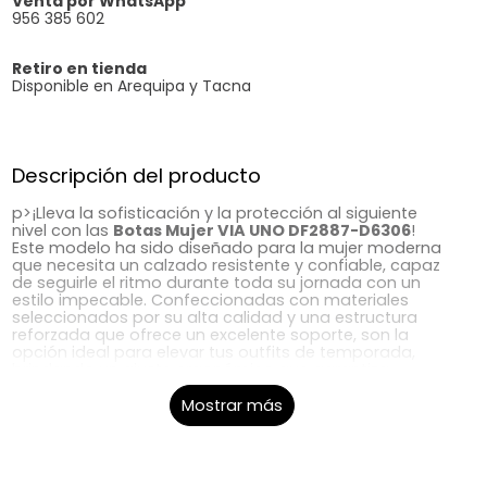
Venta por WhatsApp
956 385 602
Retiro en tienda
Disponible en Arequipa y Tacna
Descripción del producto
p>¡Lleva la sofisticación y la protección al siguiente
nivel con las
Botas Mujer VIA UNO DF2887-D6306
!
Este modelo ha sido diseñado para la mujer moderna
que necesita un calzado resistente y confiable, capaz
de seguirle el ritmo durante toda su jornada con un
estilo impecable. Confeccionadas con materiales
seleccionados por su alta calidad y una estructura
reforzada que ofrece un excelente soporte, son la
opción ideal para elevar tus outfits de temporada,
brindando un ajuste ergonómico que garantiza
estabilidad y comodidad absoluta en cada paso que
des. En
Kellys
, somos expertos en calzado. Contamos
Mostrar más
con más de 37 años de trayectoria seleccionando
diseños de alta calidad y última tendencia para
garantizar la satisfacción de toda la familia.
¡Camina
con estilo, camina con Kellys!