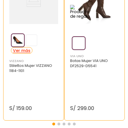
VIA UNO
Botas Mujer VIA UNO
VIZZANO
Stilettos Mujer VIZZANO
DF2529-D5541
1184-1101
S/
159
.
00
S/
299
.
00