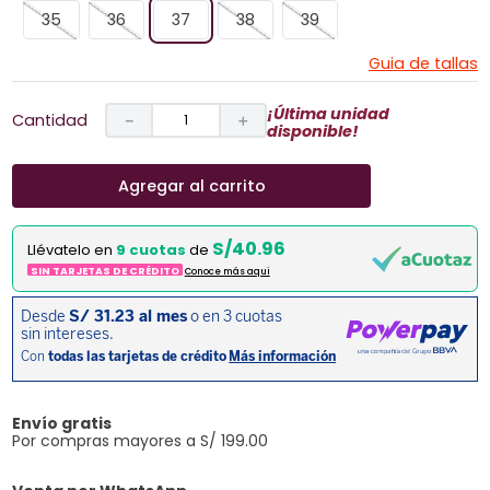
35
36
37
38
39
Guia de tallas
¡Última unidad
Cantidad
－
＋
disponible!
Agregar al carrito
S/40.96
Llévatelo en
9 cuotas
de
SIN TARJETAS DE CRÉDITO
Conoce más aqui
Envío gratis
Por compras mayores a S/ 199.00