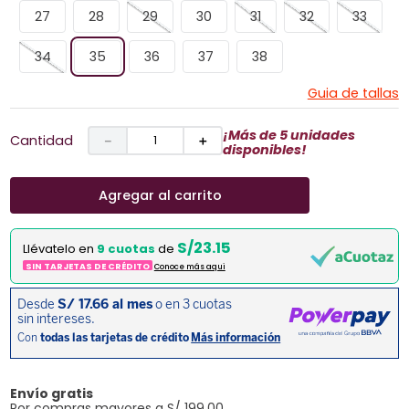
27
28
29
30
31
32
33
34
35
36
37
38
Guia de tallas
¡Más de 5 unidades
Cantidad
－
＋
disponibles!
Agregar al carrito
S/23.15
Llévatelo en
9 cuotas
de
SIN TARJETAS DE CRÉDITO
Conoce más aqui
Envío gratis
Por compras mayores a S/ 199.00