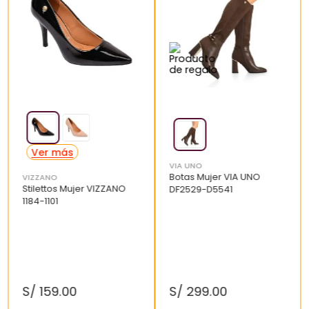
VIA UNO
Botas Mujer VIA UNO
VIZZANO
Stilettos Mujer VIZZANO
DF2529-D5541
1184-1101
S/
159
.
00
S/
299
.
00