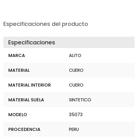
más de 37 años de trayectoria seleccionando diseños
de alta calidad y última tendencia para garantizar la
satisfacción de toda la familia.
Especificaciones del producto
¡Camina con estilo, camina con Kellys!
Especificaciones
MARCA
ALITO
MATERIAL
CUERO
MATERIAL INTERIOR
CUERO
MATERIAL SUELA
SINTETICO
MODELO
35073
PROCEDENCIA
PERU