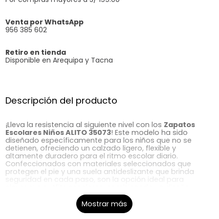
Venta por WhatsApp
956 385 602
Retiro en tienda
Disponible en Arequipa y Tacna
Descripción del producto
¡Lleva la resistencia al siguiente nivel con los
Zapatos
Escolares Niños ALITO 35073
! Este modelo ha sido
diseñado específicamente para los niños que no se
detienen, ofreciendo un calzado ligero, flexible y
altamente duradero para el ritmo escolar diario.
Confeccionados con materiales seleccionados que
protegen el pie y una suela antideslizante que brinda
seguridad en cada paso, son la opción ideal para
elevar sus outfits escolares, combinando un diseño
clásico con la comodidad ergonómica necesaria para
estudiar y jugar con total libertad.
Mostrar más
En
Kellys
, somos expertos en calzado. Contamos con