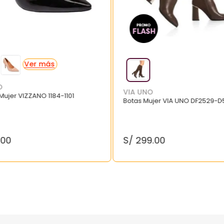
O
VIA UNO
 Mujer VIZZANO 1184-1101
Botas Mujer VIA UNO DF2529-D
.
00
S/
299
.
00