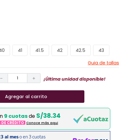
40
41
41.5
42
42.5
43
Guia de tallas
－
＋
¡Última unidad disponible!
Agregar al carrito
S/38.34
en
9 cuotas
de
S DE CRÉDITO
Conoce más aqui