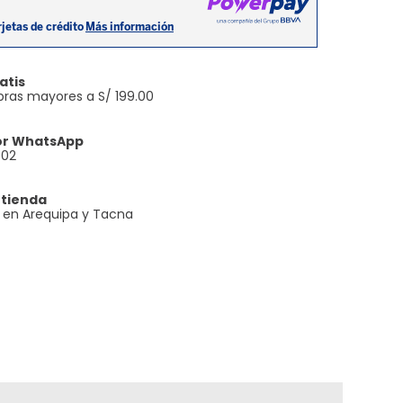
atis
ras mayores a S/ 199.00
or WhatsApp
602
 tienda
e en Arequipa y Tacna