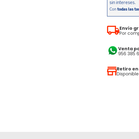
Envío gr
Por comp
Venta p
956 385 
Retiro en
Disponibl