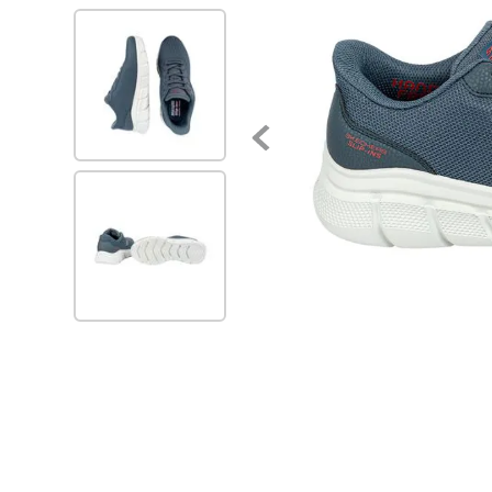
7
.
blancos
8
.
beige
9
.
zapatos
10
.
zapatillas mujer