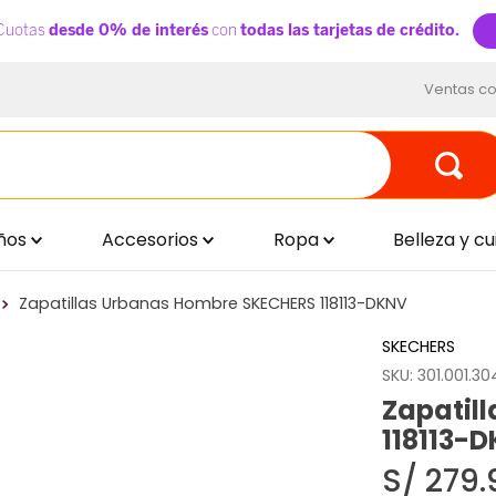
Ventas co
ños
Accesorios
Ropa
Belleza y c
Zapatillas Urbanas Hombre SKECHERS 118113-DKNV
SKECHERS
SKU
:
301.001.30
Zapatil
118113-
S/
279
.