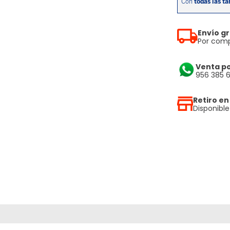
Envío gr
Por comp
Venta p
956 385 
Retiro en
Disponibl