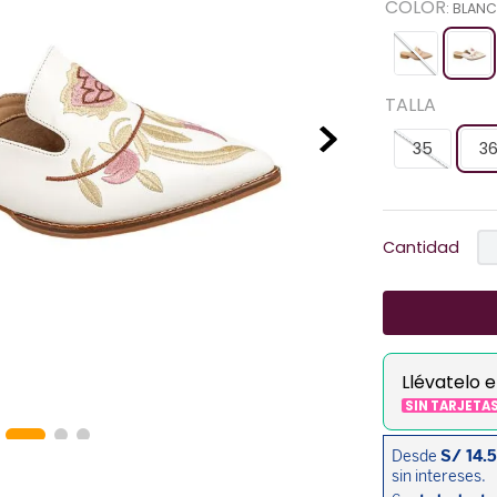
COLOR
:
BLAN
TALLA
35
3
Cantidad
Llévatelo 
SIN TARJETA