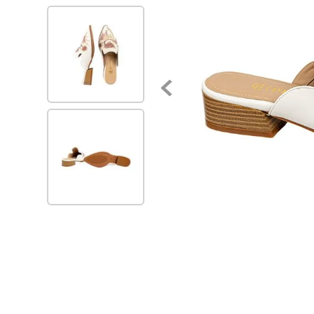
7
.
zapatillas mujer
8
.
zapato negro mujer
9
.
zapatos mujer
10
.
ballerinas