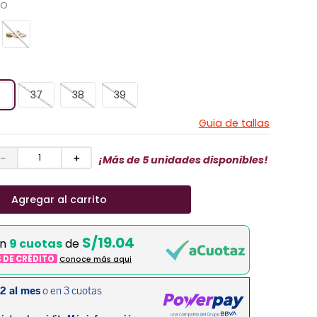
CO
6
37
38
39
Guia de tallas
－
＋
¡Más de 5 unidades disponibles!
Agregar al carrito
S/19.04
en
9 cuotas
de
S DE CRÉDITO
Conoce más aqui