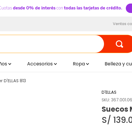
Ventas co
ños
Accesorios
Ropa
Belleza y c
r D'ELLAS 813
D'ELLAS
SKU
:
367.001.0
Suecos M
S/
139
.