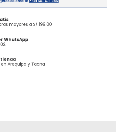
atis
ras mayores a S/ 199.00
or WhatsApp
602
 tienda
e en Arequipa y Tacna