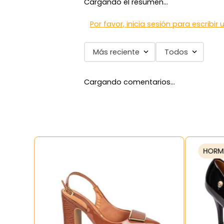
Cargando el resumen…
7
.
via uno
8
.
balerinas
Por favor, inicia sesión para escribir
9
.
zapatillas urbanas
Más reciente
Todos
10
.
zapatilla mujer
Cargando comentarios…
HORM