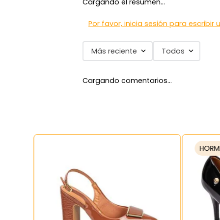
Cargando el resumen…
7
.
blancos
8
.
beige
Por favor, inicia sesión para escribir
9
.
zapatos
Más reciente
Todos
10
.
zapatillas mujer
Cargando comentarios…
HORM