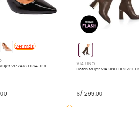
O
VIA UNO
 Mujer VIZZANO 1184-1101
Botas Mujer VIA UNO DF2529-D
.
00
S/
299
.
00