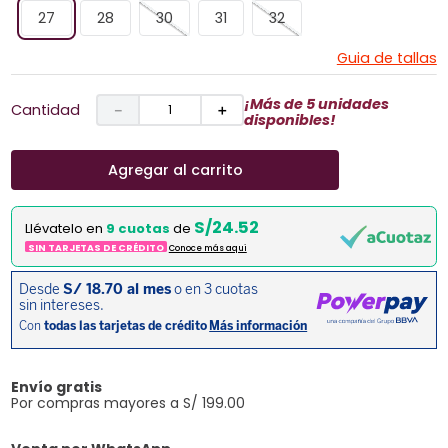
27
28
30
31
32
Guia de tallas
¡Más de 5 unidades
Cantidad
－
＋
disponibles!
Agregar al carrito
S/24.52
Llévatelo en
9 cuotas
de
SIN TARJETAS DE CRÉDITO
Conoce más aqui
Envío gratis
Por compras mayores a S/ 199.00