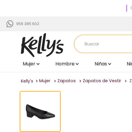
956 385 602
Buscar
Mujer
Hombre
Niñas
Ni
TÉRMINOS MÁS BUSCADOS
1
.
zapatillas
Mujer
Zapatos
Zapatos de Vestir
Z
2
.
sandalias
3
.
blancos
4
.
zapatillas mujer
5
.
zapato negro mujer
6
.
zapatos mujer