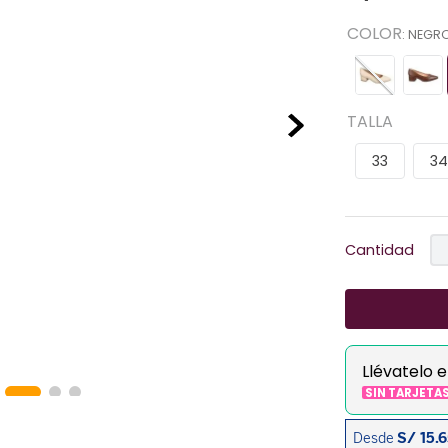
COLOR
:
NEGR
TALLA
33
34
Cantidad
Llévatelo 
SIN TARJETA