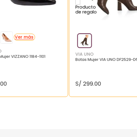
O
VIA UNO
 Mujer VIZZANO 1184-1101
Botas Mujer VIA UNO DF2529-D
.
00
S/
299
.
00