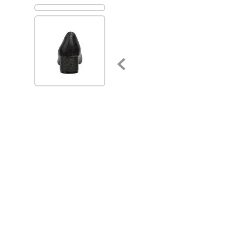
7
.
via uno
8
.
balerinas
9
.
zapatillas urbanas
10
.
zapatilla mujer