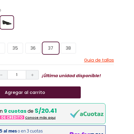
O
35
36
37
38
Guia de tallas
－
＋
¡Última unidad disponible!
Agregar al carrito
S/20.41
en
9 cuotas
de
S DE CRÉDITO
Conoce más aqui