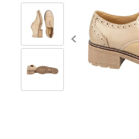
7
.
zapatillas mujer
8
.
zapato negro mujer
9
.
zapatos mujer
10
.
ballerinas