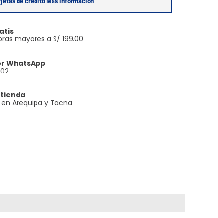
atis
ras mayores a S/ 199.00
or WhatsApp
602
 tienda
e en Arequipa y Tacna