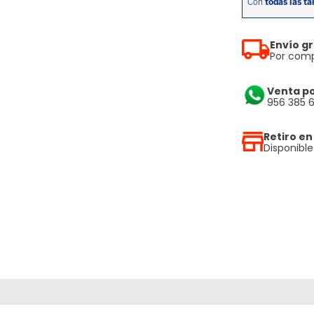
Envío gr
Por comp
Venta p
956 385 
Retiro en
Disponibl