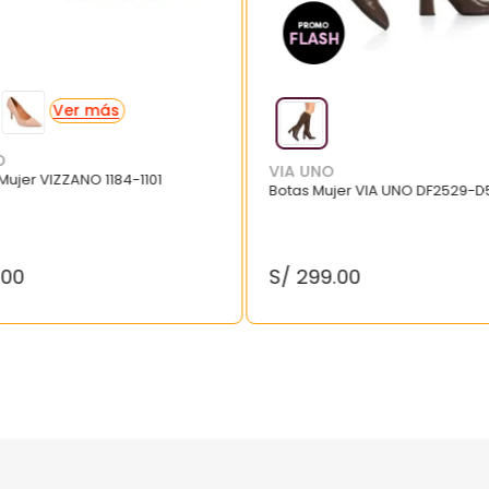
O
VIA UNO
 Mujer VIZZANO 1184-1101
Botas Mujer VIA UNO DF2529-D
.
00
S/
299
.
00