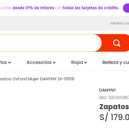
Ventas co
ños
Accesorios
Ropa
Belleza y c
patos Oxford Mujer DANYNY DI-3509
DANYNY
SKU
:
321.001.08
Zapatos
S/
179
.