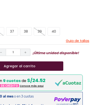
6
37
38
39
40
Guia de tallas
－
＋
¡Última unidad disponible!
Agregar al carrito
S/24.52
en
9 cuotas
de
S DE CRÉDITO
Conoce más aqui