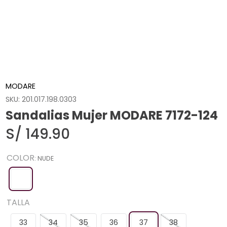
MODARE
SKU
:
201.017.198.0303
Sandalias Mujer MODARE 7172-124
S/
149
.
90
COLOR
:
NUDE
TALLA
33
34
35
36
37
38