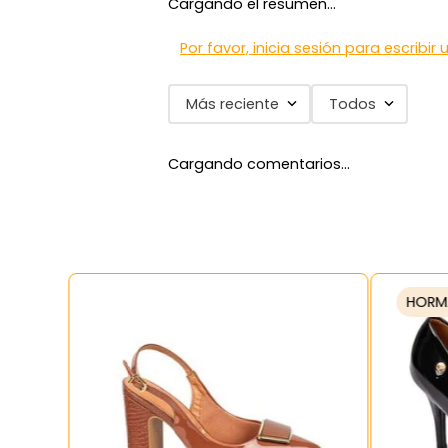
Cargando el resumen…
7
.
zapatillas mujer
8
.
zapato negro mujer
Por favor, inicia sesión para escribir
9
.
zapatos mujer
Más reciente
Todos
10
.
ballerinas
Cargando comentarios…
HORM