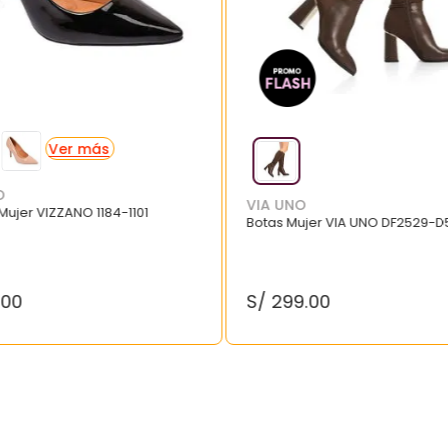
O
VIA UNO
 Mujer VIZZANO 1184-1101
Botas Mujer VIA UNO DF2529-D
.
00
S/
299
.
00