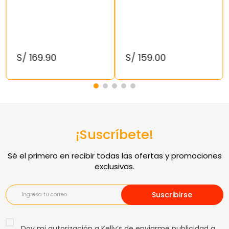
S/
169
.
90
S/
159
.
00
¡Suscríbete!
Suscribirse
Doy mi autorización a Kelly’s de enviarme publicidad a