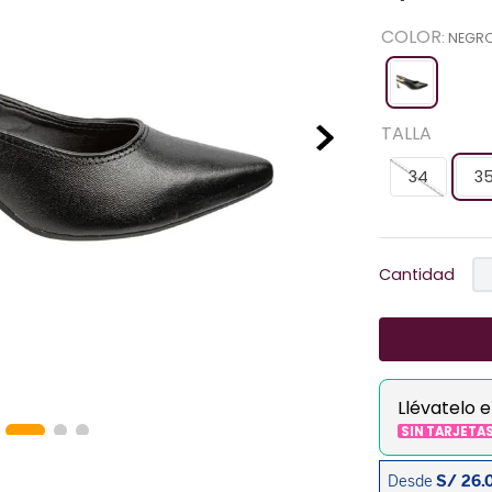
COLOR
:
NEGR
TALLA
34
3
Cantidad
Llévatelo 
SIN TARJETA