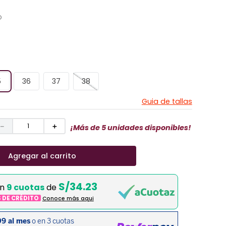
O
5
36
37
38
Guia de tallas
－
＋
¡Más de 5 unidades disponibles!
Agregar al carrito
S/34.23
en
9 cuotas
de
S DE CRÉDITO
Conoce más aqui