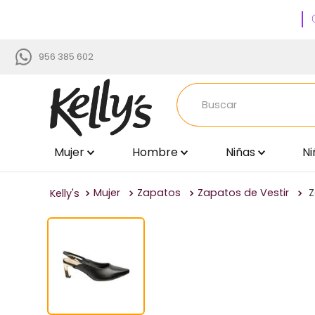
956 385 602
Buscar
Mujer
Hombre
Niñas
Ni
TÉRMINOS MÁS BUSCADOS
1
.
zapatillas
Mujer
Zapatos
Zapatos de Vestir
Z
2
.
via uno
3
.
sandalias
4
.
blancos
5
.
time chopper
6
.
beige