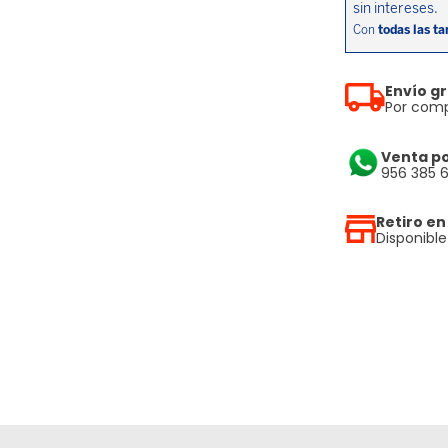
Envío gr
Por comp
Venta p
956 385 
Retiro en
Disponibl