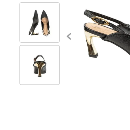
7
.
zapatillas mujer
8
.
zapato negro mujer
9
.
zapatos mujer
10
.
ballerinas