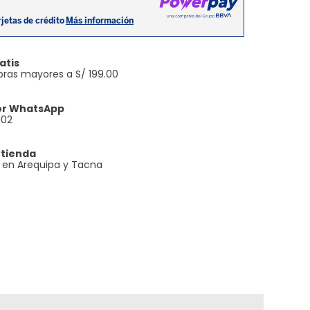
atis
ras mayores a S/ 199.00
or WhatsApp
602
 tienda
e en Arequipa y Tacna