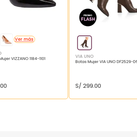
O
VIA UNO
 Mujer VIZZANO 1184-1101
Botas Mujer VIA UNO DF2529-D
.
00
S/
299
.
00