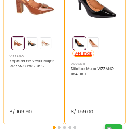
VIZZANO
Zapatos de Vestir Mujer
VIZZANO
VIZZANO 1285-455
Stilettos Mujer VIZZANO
1184-1101
S/
169
.
90
S/
159
.
00