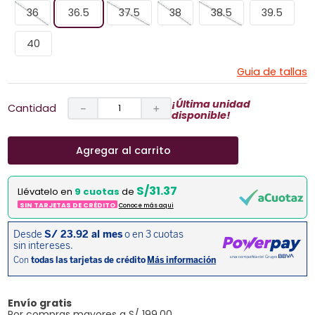
36
36.5
37.5
38
38.5
39.5
40
Guia de tallas
¡Última unidad
Cantidad
－
＋
disponible!
Agregar al carrito
S/31.37
Llévatelo en
9 cuotas
de
SIN TARJETAS DE CRÉDITO
Conoce más aqui
Envío gratis
Por compras mayores a S/ 199.00