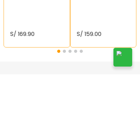
S/
169
.
90
S/
159
.
00
¡Suscríbete!
Suscribirse
Doy mi autorización a Kelly’s de enviarme publicidad a