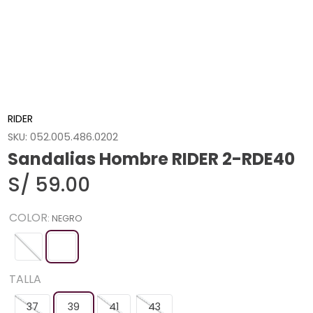
RIDER
SKU
:
052.005.486.0202
Sandalias Hombre RIDER 2-RDE40
S/
59
.
00
COLOR
:
NEGRO
TALLA
37
39
41
43