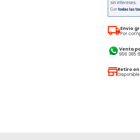
Envío gr
Por comp
Venta p
956 385 
Retiro en
Disponibl