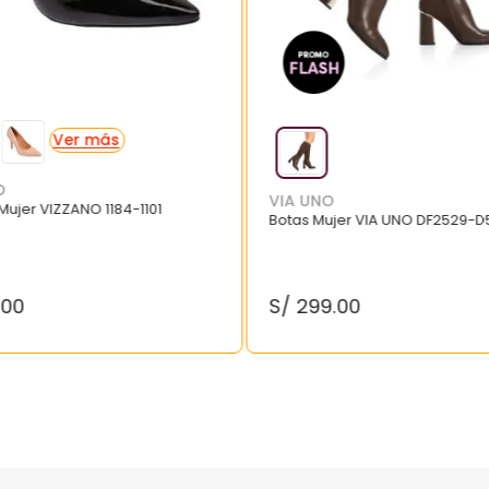
O
VIA UNO
 Mujer VIZZANO 1184-1101
Botas Mujer VIA UNO DF2529-D
.
00
S/
299
.
00