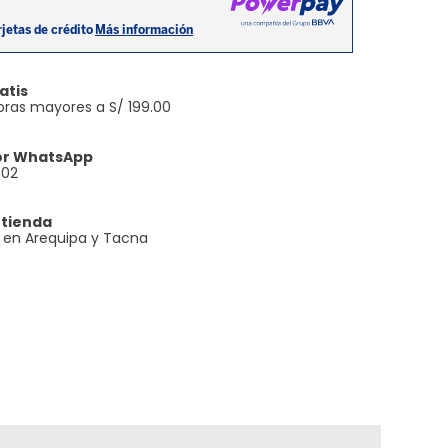
atis
ras mayores a S/ 199.00
or WhatsApp
602
 tienda
e en Arequipa y Tacna