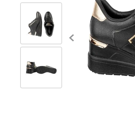
7
.
blancos
8
.
beige
9
.
zapatos
10
.
zapatillas mujer