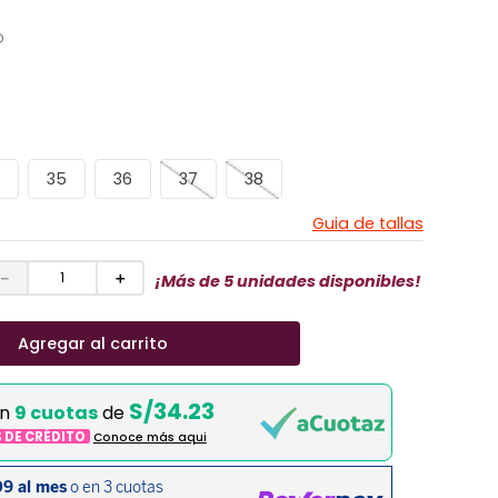
O
35
36
37
38
Guia de tallas
－
＋
¡Más de 5 unidades disponibles!
Agregar al carrito
S/34.23
en
9 cuotas
de
S DE CRÉDITO
Conoce más aqui