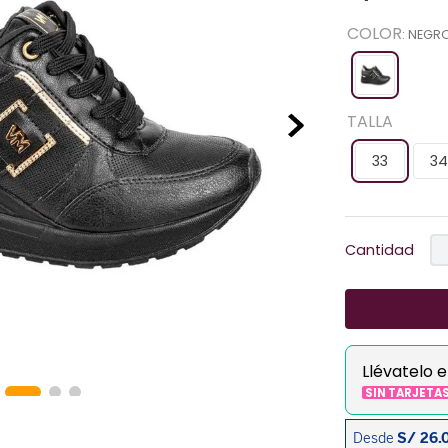
COLOR
:
NEGR
TALLA
33
34
Cantidad
Llévatelo 
SIN TARJETA