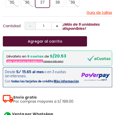
35
36
37
38
39
Guia de tallas
¡Más de 5 unidades
Cantidad
－
＋
disponibles!
Agregar al carrito
S/20.53
Llévatelo en
9 cuotas
de
SIN TARJETAS DE CRÉDITO
Conoce más aqui
Envío gratis
Por compras mayores a S/ 199.00
Venta por WhatsApp