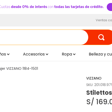
Ventas co
ños
Accesorios
Ropa
Belleza y c
ujer VIZZANO 1184-1501
VIZZANO
SKU
:
201.018.9
Stiletto
S/
169
.