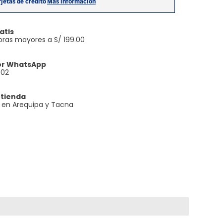
atis
ras mayores a S/ 199.00
or WhatsApp
602
 tienda
e en Arequipa y Tacna