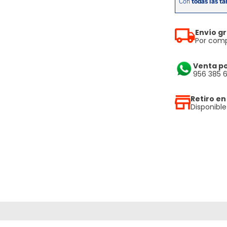
Envío gr
Por comp
Venta p
956 385 
Retiro en
Disponibl