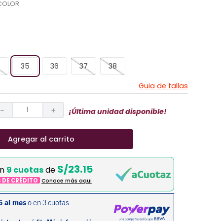
COLOR
35
36
37
38
Guia de tallas
－
＋
¡Última unidad disponible!
Agregar al carrito
S/23.15
en
9 cuotas
de
S DE CRÉDITO
Conoce más aqui