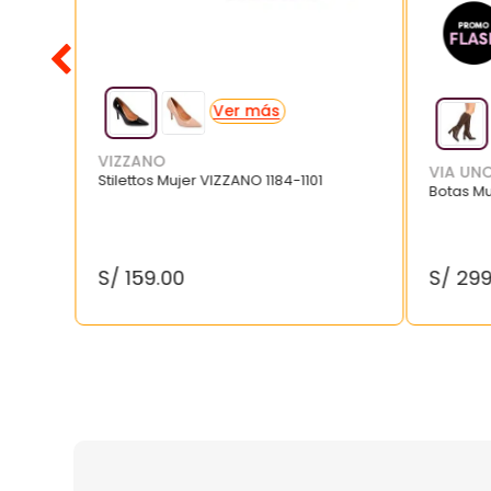
VIZZANO
VIA UN
Stilettos Mujer VIZZANO 1184-1101
Botas M
S/
159
.
00
S/
29