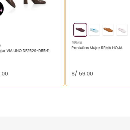
REMA
O
Pantuflas Mujer REMA HOJA
ujer VIA UNO DF2529-D5541
9
.
00
S/
59
.
00