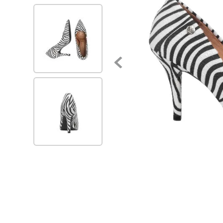
7
.
zapatillas urbanas
8
.
zapatilla mujer
9
.
sandalias vizzano
10
.
ballerinas