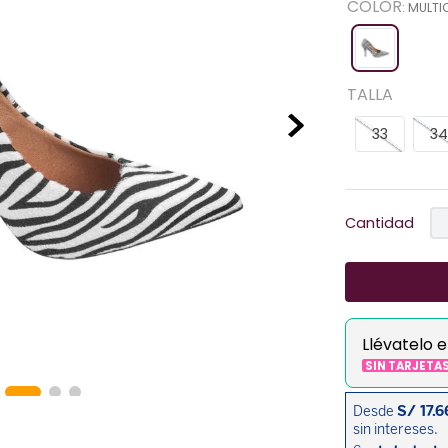
COLOR
:
MULTI
TALLA
33
34
Cantidad
Llévatelo 
SIN TARJETA