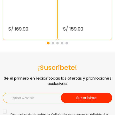
S/
169
.
90
S/
159
.
00
¡Suscríbete!
Suscribirse
Doy mi autorización a Kelly’s de enviarme publicidad a