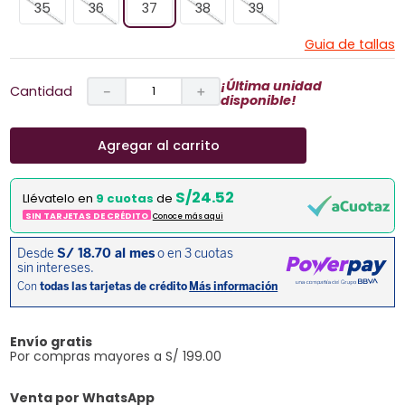
35
36
37
38
39
Guia de tallas
¡Última unidad
Cantidad
－
＋
disponible!
Agregar al carrito
S/24.52
Llévatelo en
9 cuotas
de
SIN TARJETAS DE CRÉDITO
Conoce más aqui
Envío gratis
Por compras mayores a S/ 199.00
Venta por WhatsApp