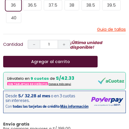
36
36.5
37.5
38
38.5
39.5
40
Guia de tallas
¡Última unidad
Cantidad
－
＋
disponible!
Agregar al carrito
S/42.33
Llévatelo en
9 cuotas
de
SIN TARJETAS DE CRÉDITO
Conoce más aqui
Envío gratis
Por compras mayores a S/ 199.00