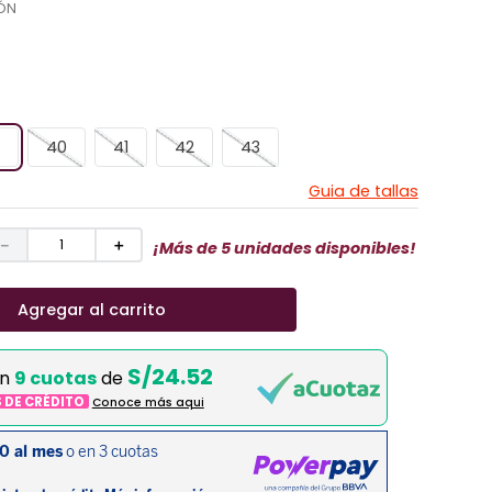
ÓN
40
41
42
43
Guia de tallas
－
＋
¡Más de 5 unidades disponibles!
Agregar al carrito
S/24.52
en
9 cuotas
de
S DE CRÉDITO
Conoce más aqui