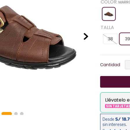
COLOR
:
MARR
TALLA
38
39
Cantidad
Llévatelo 
SIN TARJETA