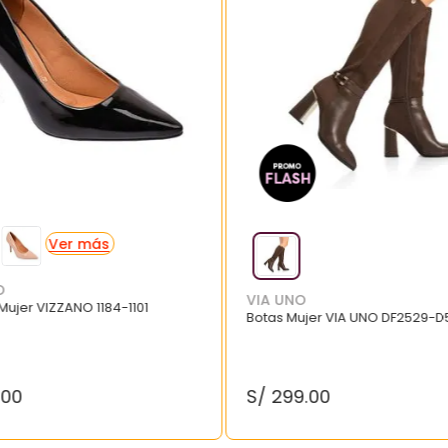
O
VIA UNO
 Mujer VIZZANO 1184-1101
Botas Mujer VIA UNO DF2529-D
.
00
S/
299
.
00