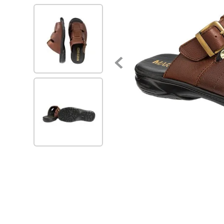
7
.
zapatillas mujer
8
.
zapato negro mujer
9
.
zapatos mujer
10
.
ballerinas