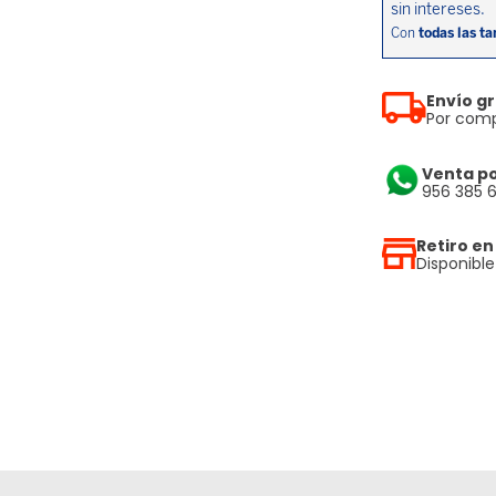
Envío gr
Por comp
Venta p
956 385 
Retiro en
Disponibl