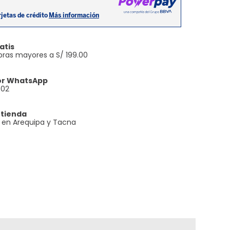
atis
ras mayores a S/ 199.00
or WhatsApp
602
 tienda
e en Arequipa y Tacna