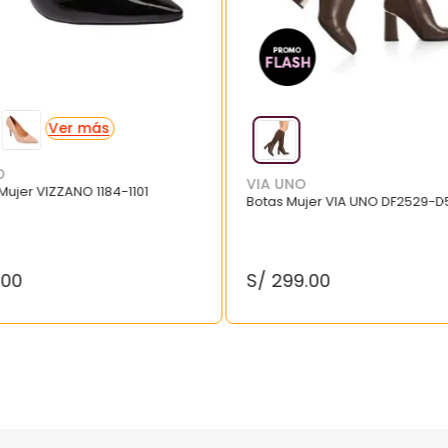
O
VIA UNO
 Mujer VIZZANO 1184-1101
Botas Mujer VIA UNO DF2529-D
.
00
S/
299
.
00