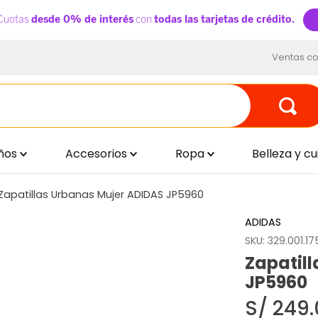
Ventas co
ños
Accesorios
Ropa
Belleza y c
Zapatillas Urbanas Mujer ADIDAS JP5960
ADIDAS
SKU
:
329.001.17
Zapatil
JP5960
S/
249
.