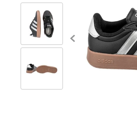
7
.
blancos
8
.
beige
9
.
zapatos
10
.
zapatillas mujer