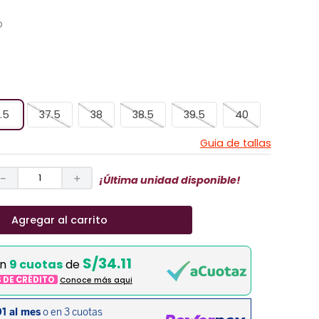
O
.5
37.5
38
38.5
39.5
40
Guia de tallas
－
＋
¡Última unidad disponible!
Agregar al carrito
S/34.11
en
9 cuotas
de
S DE CRÉDITO
Conoce más aqui