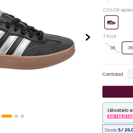
COLOR
:
NEGR
TALLA
36
36
Cantidad
Llévatelo 
SIN TARJETA