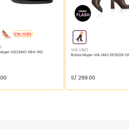
O
VIA UNO
 Mujer VIZZANO 1184-1101
Botas Mujer VIA UNO DF2529-D
.
00
S/
299
.
00