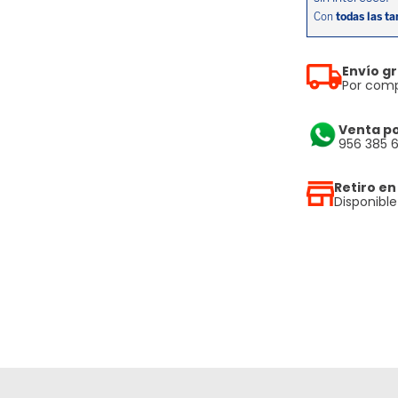
Envío gr
Por comp
Venta p
956 385 
Retiro en
Disponibl