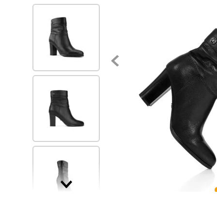
7
.
via uno
8
.
balerinas
9
.
zapatillas urbanas
10
.
zapatilla mujer