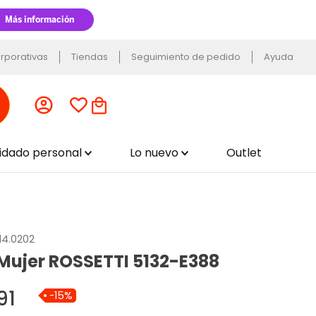
rporativas
Tiendas
Seguimiento de pedido
Ayuda
uidado personal
Lo nuevo
Outlet
14.0202
 Mujer ROSSETTI 5132-E388
91
-
15
%