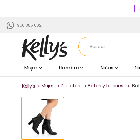
956 385 602
Buscar
Mujer
Hombre
Niñas
Ni
TÉRMINOS MÁS BUSCADOS
1
.
zapatillas
Mujer
Zapatos
Botas y botines
Bot
2
.
sandalias
3
.
blancos
4
.
zapatillas mujer
5
.
zapato negro mujer
6
.
zapatos mujer