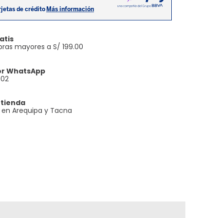
atis
ras mayores a S/ 199.00
or WhatsApp
602
 tienda
e en Arequipa y Tacna