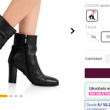
COLOR
:
NEGR
TALLA
34
3
Cantidad
Llévatelo 
SIN TARJETA