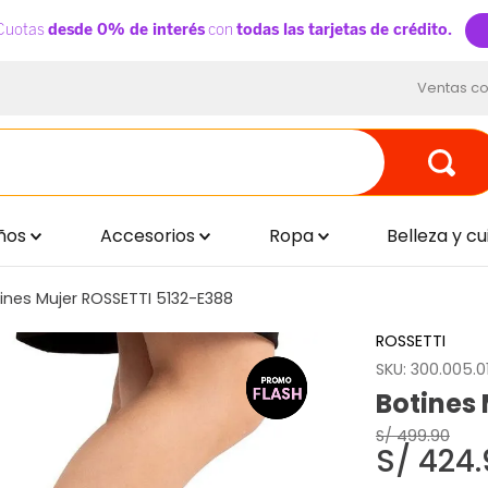
Ventas co
ños
Accesorios
Ropa
Belleza y c
ines Mujer ROSSETTI 5132-E388
ROSSETTI
SKU
:
300.005.0
Botines
S/
499
.
90
S/
424
.