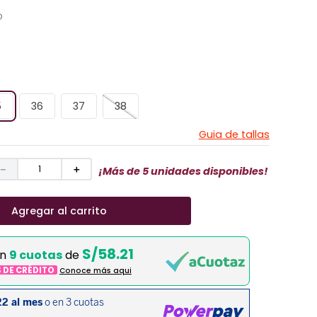
O
5
36
37
38
Guia de tallas
－
＋
¡Más de 5 unidades disponibles!
Agregar al carrito
S/58.21
en
9 cuotas
de
S DE CRÉDITO
Conoce más aqui