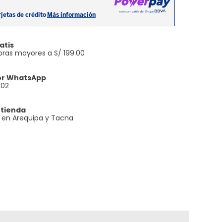
atis
ras mayores a S/ 199.00
or WhatsApp
602
 tienda
e en Arequipa y Tacna