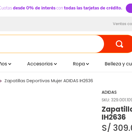
Ventas co
ños
Accesorios
Ropa
Belleza y c
Zapatillas Deportivas Mujer ADIDAS IH2636
ADIDAS
SKU
:
329.001.10
Zapatil
IH2636
S/
309
.