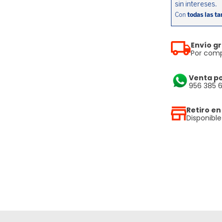
Envío gr
Por comp
Venta p
956 385 
Retiro en
Disponibl