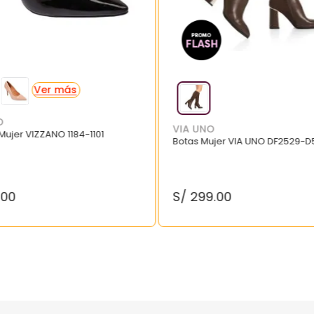
O
VIA UNO
 Mujer VIZZANO 1184-1101
Botas Mujer VIA UNO DF2529-D
.
00
S/
299
.
00