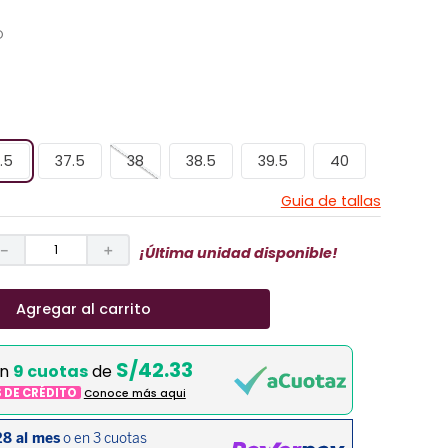
O
.5
37.5
38
38.5
39.5
40
Guia de tallas
－
＋
¡Última unidad disponible!
Agregar al carrito
S/42.33
en
9 cuotas
de
S DE CRÉDITO
Conoce más aqui