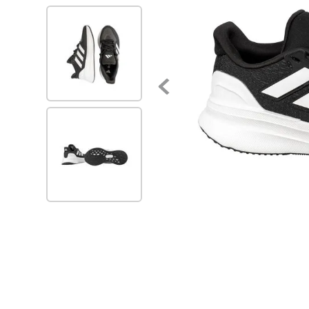
7
.
zapatillas mujer
8
.
zapato negro mujer
9
.
zapatos mujer
10
.
ballerinas