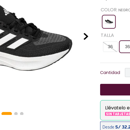
COLOR
:
NEGR
TALLA
36
36
Cantidad
Llévatelo 
SIN TARJETA