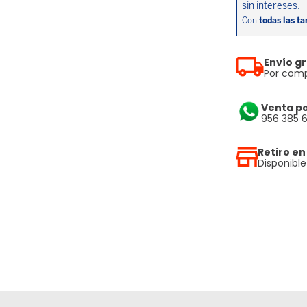
Envío gr
Por comp
Venta p
956 385 
Retiro en
Disponibl