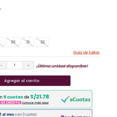
O
30
31
32
Guia de tallas
－
＋
¡Última unidad disponible!
Agregar al carrito
S/21.78
en
9 cuotas
de
S DE CRÉDITO
Conoce más aqui