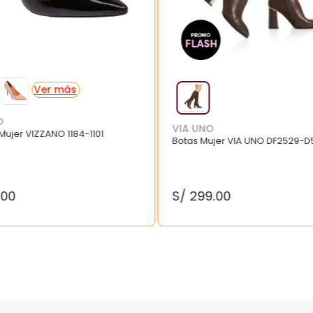
O
VIA UNO
 Mujer VIZZANO 1184-1101
Botas Mujer VIA UNO DF2529-D
.
00
S/
299
.
00