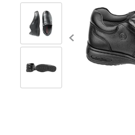
7
.
blancos
8
.
beige
9
.
zapatos
10
.
zapatillas mujer