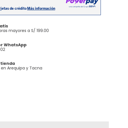
atis
ras mayores a S/ 199.00
or WhatsApp
602
 tienda
e en Arequipa y Tacna