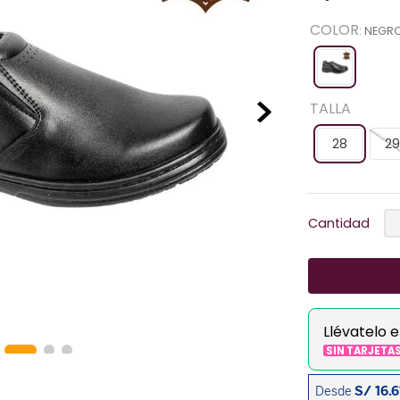
COLOR
:
NEGR
TALLA
28
29
Cantidad
Llévatelo 
SIN TARJETA