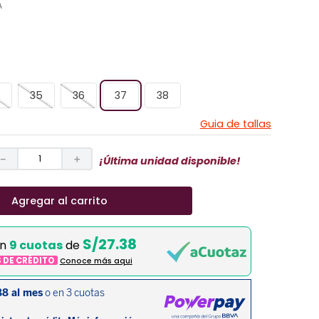
A
35
36
37
38
Guia de tallas
－
＋
¡Última unidad disponible!
Agregar al carrito
S/27.38
en
9 cuotas
de
S DE CRÉDITO
Conoce más aqui