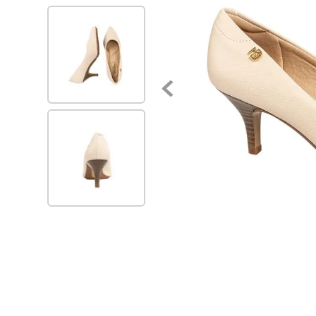
7
.
via uno
8
.
balerinas
9
.
zapatillas urbanas
10
.
zapatilla mujer