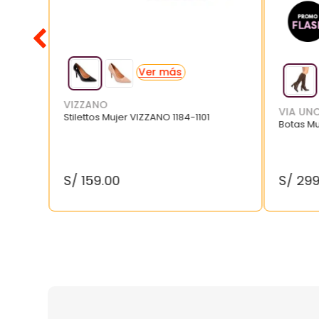
VIZZANO
VIA UN
Stilettos Mujer VIZZANO 1184-1101
Botas M
S/
159
.
00
S/
29