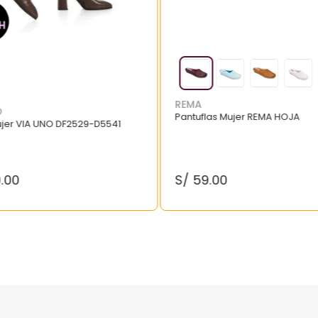
REMA
O
Pantuflas Mujer REMA HOJA
ujer VIA UNO DF2529-D5541
9
.
00
S/
59
.
00