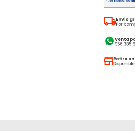
Envío gr
Por comp
Venta p
956 385 
Retiro en
Disponibl