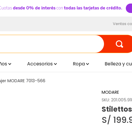
Ventas co
ños
Accesorios
Ropa
Belleza y c
Mujer MODARE 7013-566
MODARE
SKU
:
201.005.9
Stilett
S/
199
.