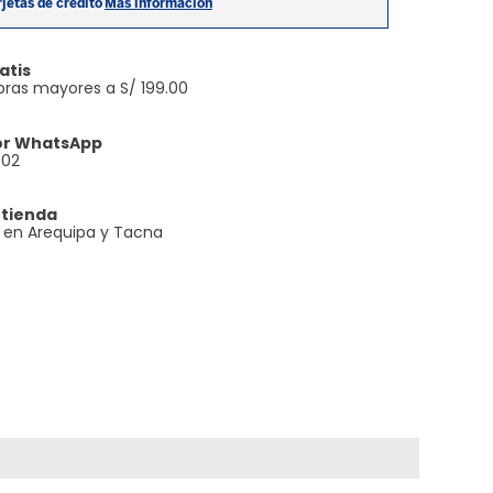
atis
ras mayores a S/ 199.00
or WhatsApp
602
 tienda
e en Arequipa y Tacna