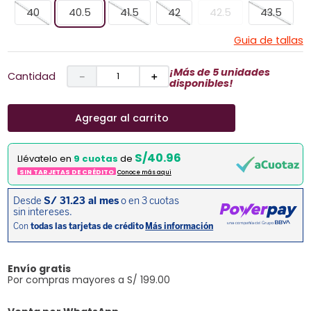
40
40.5
41.5
42
42.5
43.5
Guia de tallas
¡Más de 5 unidades
Cantidad
－
＋
disponibles!
Agregar al carrito
S/40.96
Llévatelo en
9 cuotas
de
SIN TARJETAS DE CRÉDITO
Conoce más aqui
Envío gratis
Por compras mayores a S/ 199.00