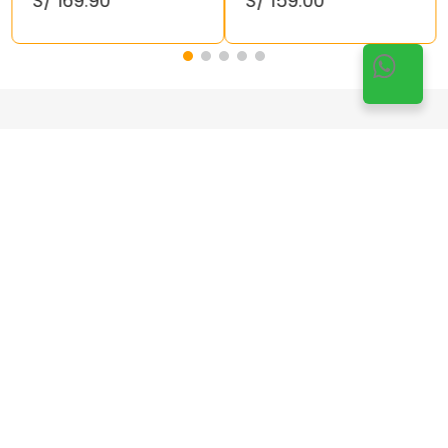
S/
169
.
90
S/
159
.
00
¡Suscríbete!
Suscribirse
Doy mi autorización a Kelly’s de enviarme publicidad a
mi correo y acepto las
Políticas de Privacidad
.
Atención al cliente
+