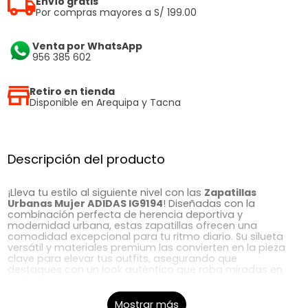
Envío gratis
Por compras mayores a S/ 199.00
Venta por WhatsApp
956 385 602
Retiro en tienda
Disponible en Arequipa y Tacna
Descripción del producto
¡Lleva tu estilo al siguiente nivel con las
Zapatillas
Urbanas Mujer ADIDAS IG9194
! Diseñadas con la
combinación perfecta de herencia deportiva y
modernidad urbana, estas zapatillas ofrecen una
comodidad excepcional para tu ritmo diario. Su silueta
versátil y materiales premium las convierten en la pieza
clave para elevar tus outfits, asegurando que
destaques con un look auténtico que roba miradas en
cada paso.
En
Kellys
, somos expertos en calzado. Contamos con
Mostrar más