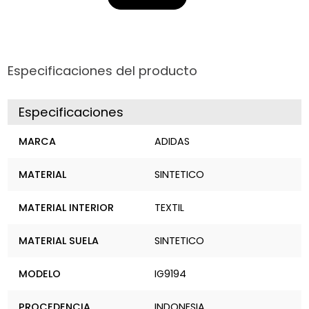
más de 37 años de trayectoria seleccionando diseños
de alta calidad y última tendencia para garantizar la
satisfacción de toda la familia.
¡Camina con estilo, camina con Kellys!
Especificaciones del producto
Especificaciones
MARCA
ADIDAS
MATERIAL
SINTETICO
MATERIAL INTERIOR
TEXTIL
MATERIAL SUELA
SINTETICO
MODELO
IG9194
PROCEDENCIA
INDONESIA