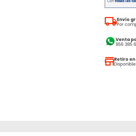
Envío gr
Por comp
Venta p
956 385 
Retiro en
Disponibl