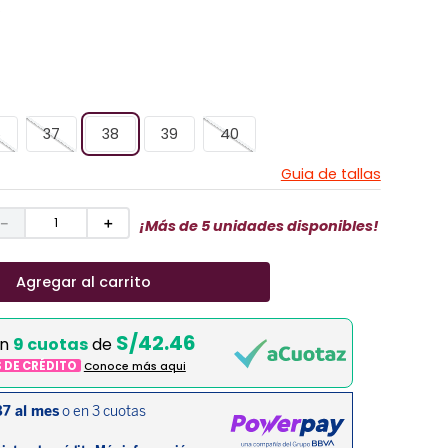
6
37
38
39
40
Guia de tallas
－
＋
¡Más de 5 unidades disponibles!
Agregar al carrito
S/42.46
en
9 cuotas
de
S DE CRÉDITO
Conoce más aqui