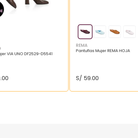
REMA
O
Pantuflas Mujer REMA HOJA
ujer VIA UNO DF2529-D5541
9
.
00
S/
59
.
00