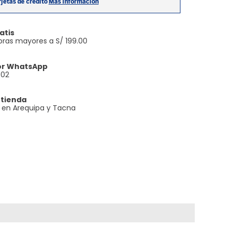
atis
ras mayores a S/ 199.00
or WhatsApp
602
 tienda
e en Arequipa y Tacna