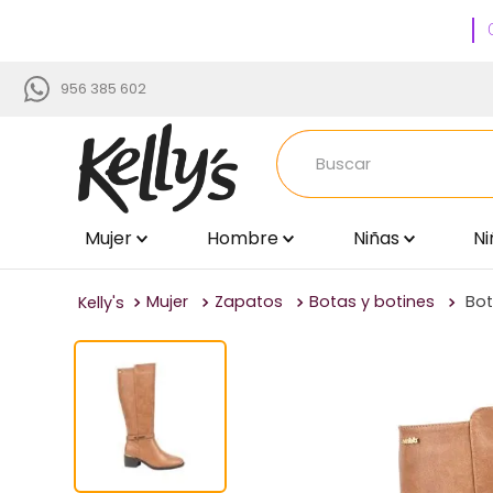
956 385 602
Buscar
Mujer
Hombre
Niñas
Ni
TÉRMINOS MÁS BUSCADOS
1
.
zapatillas
Mujer
Zapatos
Botas y botines
Bot
2
.
sandalias
3
.
blancos
4
.
zapatillas mujer
5
.
zapato negro mujer
6
.
zapatos mujer