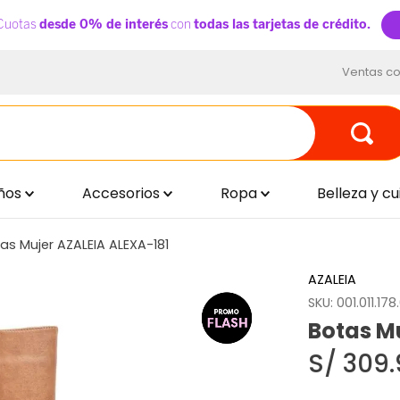
Ventas co
ños
Accesorios
Ropa
Belleza y c
as Mujer AZALEIA ALEXA-181
AZALEIA
SKU
:
001.011.17
Botas M
S/
309
.