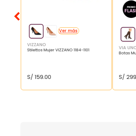
VIZZANO
VIA UN
Stilettos Mujer VIZZANO 1184-1101
Botas M
S/
159
.
00
S/
29