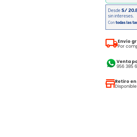
Envío gr
Por comp
Venta p
956 385 
Retiro en
Disponibl