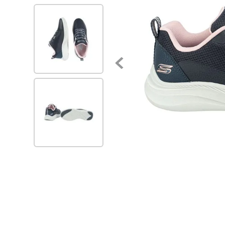
7
.
via uno
8
.
balerinas
9
.
zapatillas urbanas
10
.
zapatilla mujer