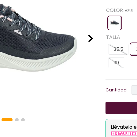
COLOR
:
AZUL
TALLA
35.5
39
Cantidad
Llévatelo 
SIN TARJETA