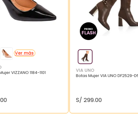
O
VIA UNO
 Mujer VIZZANO 1184-1101
Botas Mujer VIA UNO DF2529-D
.
00
S/
299
.
00