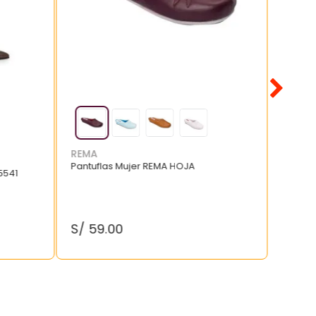
REMA
Pantuflas Mujer REMA HOJA
5541
S/
59
.
00