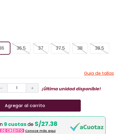
36
36.5
37
37.5
38
38.5
Guia de tallas
－
＋
¡Última unidad disponible!
Agregar al carrito
S/27.38
en
9 cuotas
de
S DE CRÉDITO
Conoce más aqui