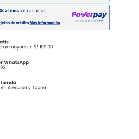
atis
ras mayores a S/ 199.00
or WhatsApp
602
 tienda
e en Arequipa y Tacna