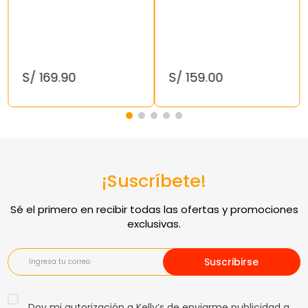
S/
169
.
90
S/
159
.
00
¡Suscríbete!
Suscribirse
Doy mi autorización a Kelly’s de enviarme publicidad a