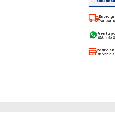
Envío gr
Por comp
Venta p
956 385 
Retiro en
Disponibl