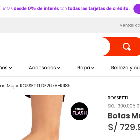
Ventas co
ños
Accesorios
Ropa
Belleza y c
as Mujer ROSSETTI DF2678-R1186
ROSSETTI
SKU
:
300.005.00
Botas M
S/
729
.