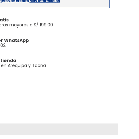
atis
ras mayores a S/ 199.00
or WhatsApp
602
 tienda
e en Arequipa y Tacna