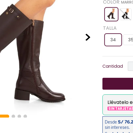
COLOR
:
MARR
TALLA
34
3
Cantidad
Llévatelo 
SIN TARJETA