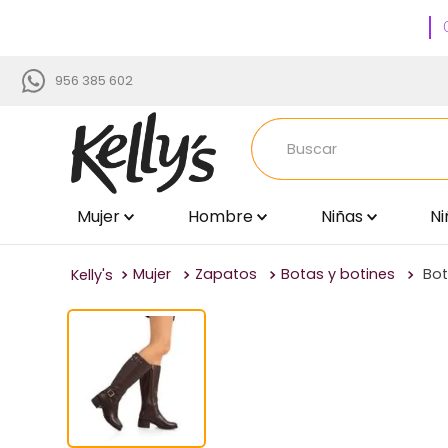
956 385 602
Buscar
Mujer
Hombre
Niñas
Ni
TÉRMINOS MÁS BUSCADOS
1
.
zapatillas
Mujer
Zapatos
Botas y botines
Bot
2
.
via uno
3
.
sandalias
4
.
blancos
5
.
time chopper
6
.
beige