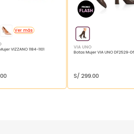
O
VIA UNO
 Mujer VIZZANO 1184-1101
Botas Mujer VIA UNO DF2529-D
.
00
S/
299
.
00