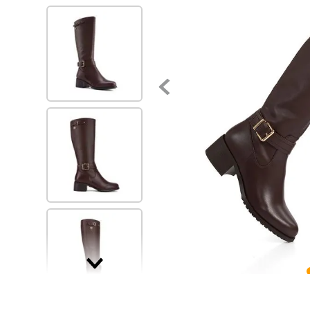
7
.
zapatillas mujer
8
.
zapato negro mujer
9
.
zapatos mujer
10
.
ballerinas