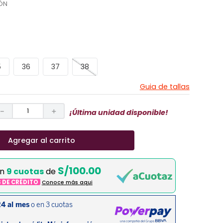
ÓN
5
36
37
38
Guia de tallas
－
＋
¡Última unidad disponible!
Agregar al carrito
S/100.00
en
9 cuotas
de
S DE CRÉDITO
Conoce más aqui