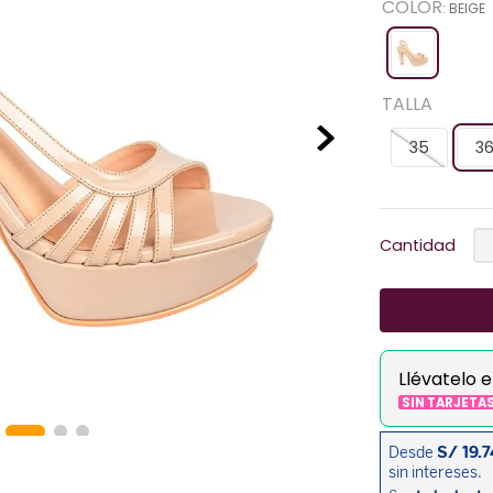
COLOR
:
BEIGE
TALLA
35
3
Cantidad
Llévatelo 
SIN TARJETA