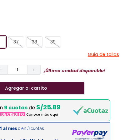
6
37
38
39
Guia de tallas
－
＋
¡Última unidad disponible!
Agregar al carrito
S/25.89
en
9 cuotas
de
S DE CRÉDITO
Conoce más aqui