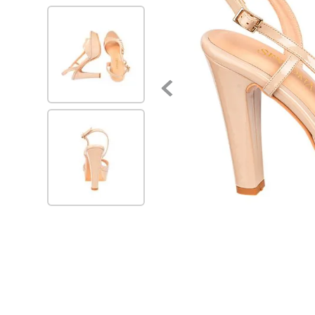
7
.
via uno
8
.
balerinas
9
.
zapatillas urbanas
10
.
zapatilla mujer