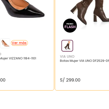
O
VIA UNO
 Mujer VIZZANO 1184-1101
Botas Mujer VIA UNO DF2529-D
.
00
S/
299
.
00