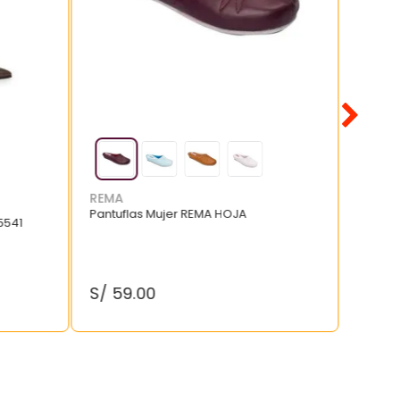
REMA
Pantuflas Mujer REMA HOJA
5541
S/
59
.
00