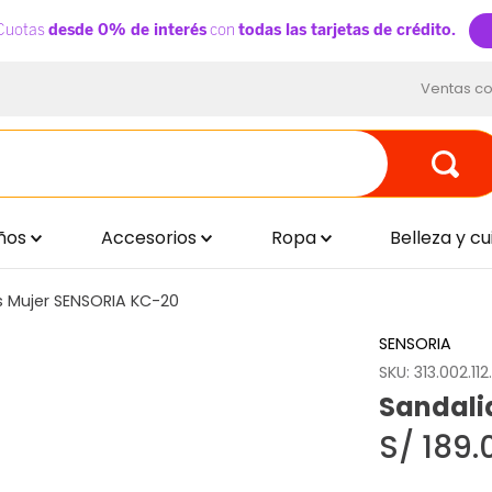
Ventas co
ños
Accesorios
Ropa
Belleza y c
s Mujer SENSORIA KC-20
SENSORIA
SKU
:
313.002.11
Sandali
S/
189
.