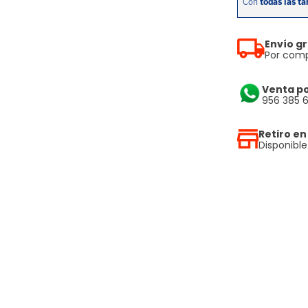
Envío gr
Por comp
Venta p
956 385 
Retiro en
Disponibl