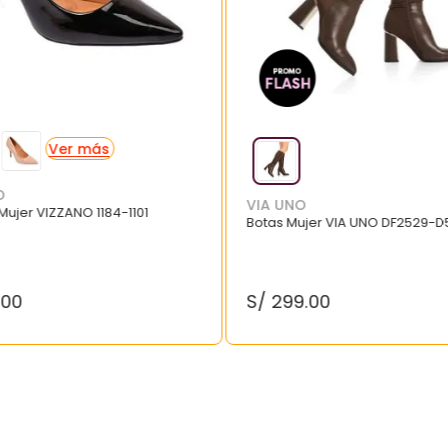
O
VIA UNO
 Mujer VIZZANO 1184-1101
Botas Mujer VIA UNO DF2529-D
.
00
S/
299
.
00