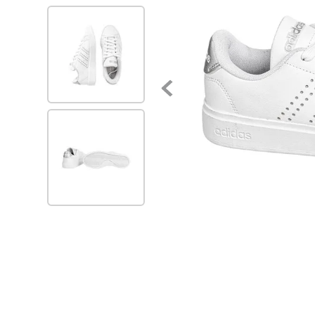
7
.
via uno
8
.
balerinas
9
.
zapatillas urbanas
10
.
zapatilla mujer