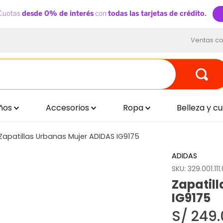
Ventas co
ños
Accesorios
Ropa
Belleza y c
Zapatillas Urbanas Mujer ADIDAS IG9175
ADIDAS
SKU
:
329.001.111
Zapatil
IG9175
S/
249
.