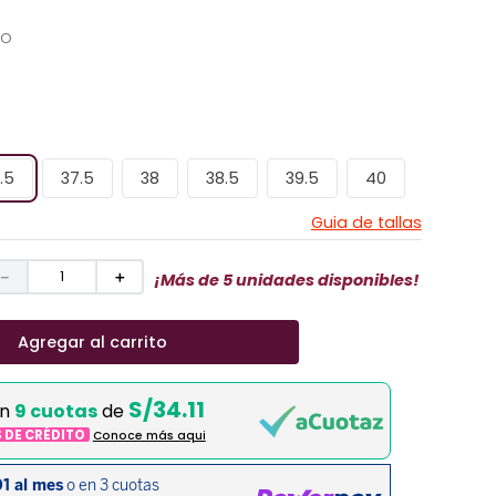
CO
.5
37.5
38
38.5
39.5
40
Guia de tallas
－
＋
¡Más de 5 unidades disponibles!
Agregar al carrito
S/34.11
en
9 cuotas
de
S DE CRÉDITO
Conoce más aqui