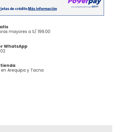
atis
ras mayores a S/ 199.00
or WhatsApp
602
 tienda
e en Arequipa y Tacna