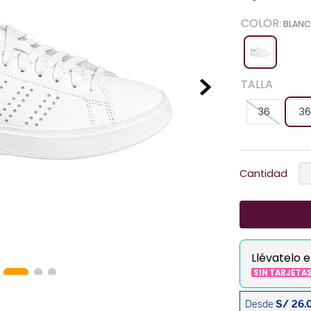
COLOR
:
BLAN
TALLA
36
36
Cantidad
Llévatelo 
SIN TARJETA