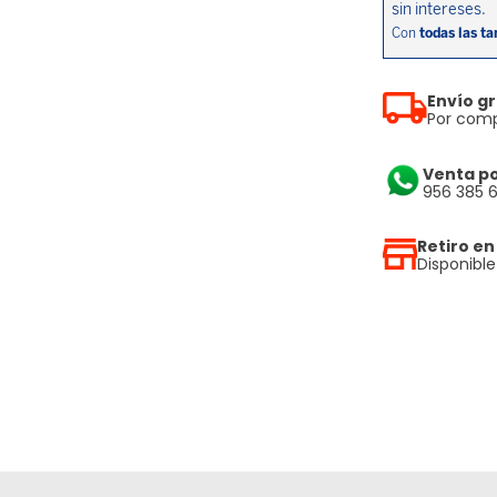
Envío gr
Por comp
Venta p
956 385 
Retiro en
Disponibl