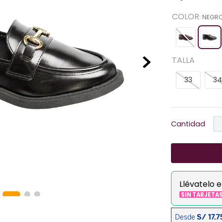
COLOR
:
NEGR
TALLA
33
34
Cantidad
Llévatelo 
SIN TARJETA