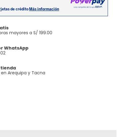
atis
ras mayores a S/ 199.00
or WhatsApp
602
 tienda
e en Arequipa y Tacna