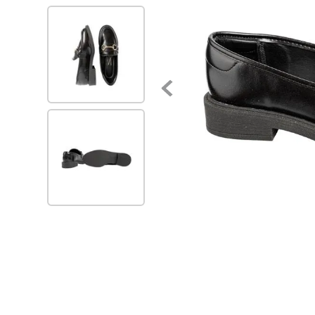
7
.
zapatillas mujer
8
.
zapato negro mujer
9
.
zapatos mujer
10
.
ballerinas