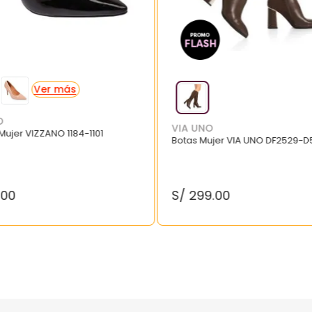
O
VIA UNO
 Mujer VIZZANO 1184-1101
Botas Mujer VIA UNO DF2529-D
.
00
S/
299
.
00