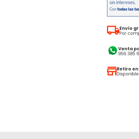
Envío gr
Por comp
Venta p
956 385 
Retiro en
Disponibl