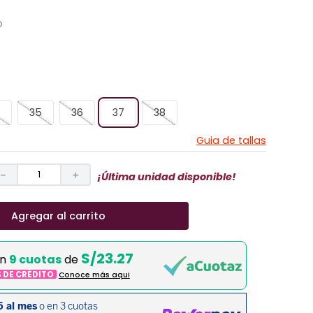
O
35
36
37
38
Guia de tallas
－
＋
¡Última unidad disponible!
Agregar al carrito
S/23.27
en
9 cuotas
de
S DE CRÉDITO
Conoce más aqui