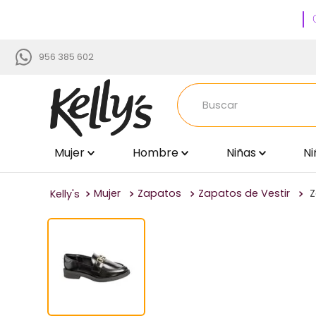
956 385 602
Buscar
Mujer
Hombre
Niñas
Ni
TÉRMINOS MÁS BUSCADOS
1
.
zapatillas
Mujer
Zapatos
Zapatos de Vestir
Z
2
.
via uno
3
.
sandalias
4
.
blancos
5
.
time chopper
6
.
beige