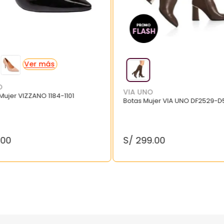
O
VIA UNO
 Mujer VIZZANO 1184-1101
Botas Mujer VIA UNO DF2529-D
.
00
S/
299
.
00