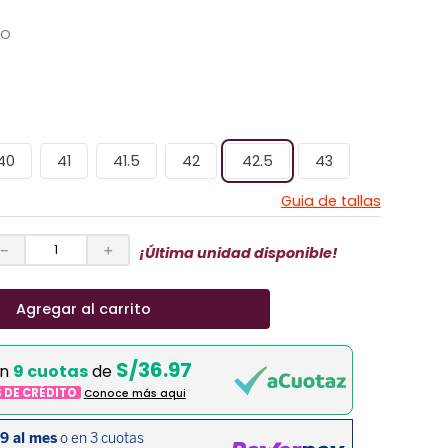
CO
40
41
41.5
42
42.5
43
Guia de tallas
－
＋
¡Última unidad disponible!
Agregar al carrito
S/36.97
en
9 cuotas
de
S DE CRÉDITO
Conoce más aqui