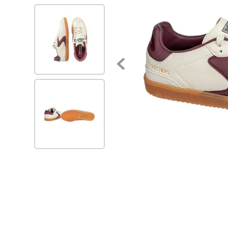
7
.
via uno
8
.
balerinas
9
.
zapatillas urbanas
10
.
zapatilla mujer