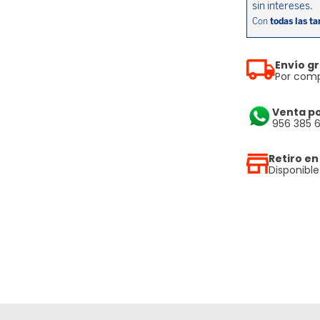
Envío gr
Por comp
Venta p
956 385 
Retiro en
Disponibl