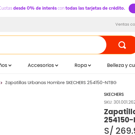
Ventas co
ños
Accesorios
Ropa
Belleza y c
Zapatillas Urbanas Hombre SKECHERS 254150-NTBG
SKECHERS
SKU
:
301.001.262
Zapatil
254150
S/
269
.