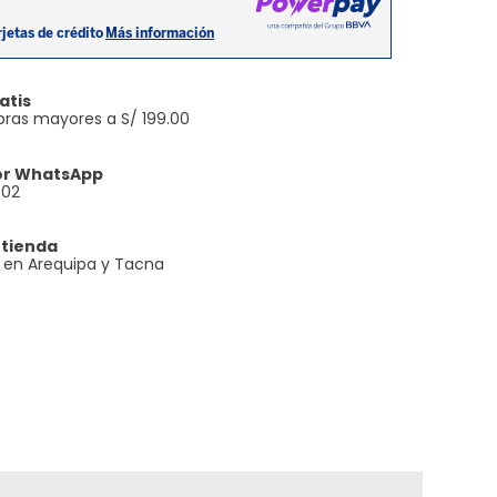
atis
ras mayores a S/ 199.00
or WhatsApp
602
 tienda
e en Arequipa y Tacna