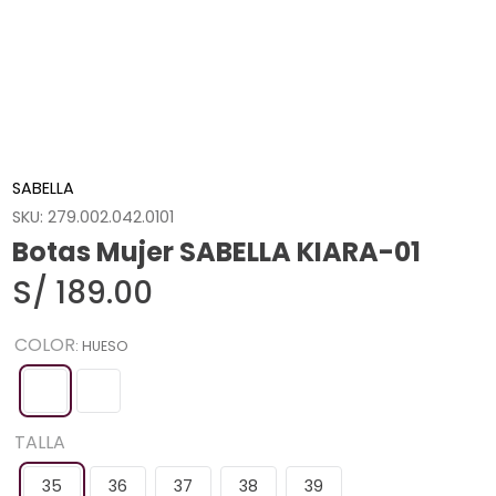
SABELLA
SKU
:
279.002.042.0101
Botas Mujer SABELLA KIARA-01
S/
189
.
00
COLOR
:
HUESO
TALLA
35
36
37
38
39